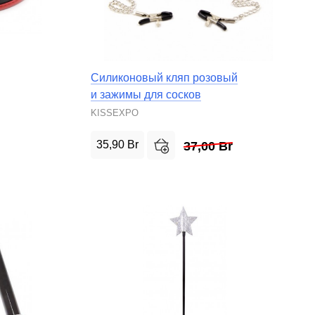
Силиконовый кляп розовый
и зажимы для сосков
KISSEXPO
35,90
Br
37,00
Br