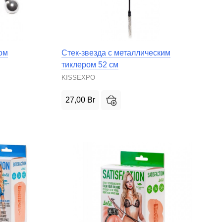
ом
Стек-звезда с металлическим
тиклером 52 см
KISSEXPO
27,00
Br