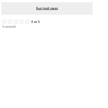
Быстрый заказ
0
из 5
0
мнений