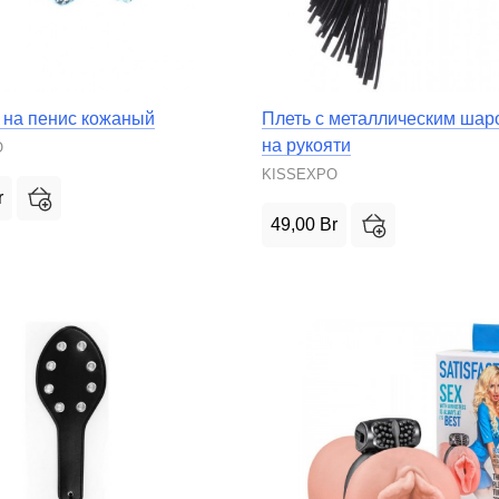
 на пенис кожаный
Плеть с металлическим шар
на рукояти
O
KISSEXPO
r
49,00
Br