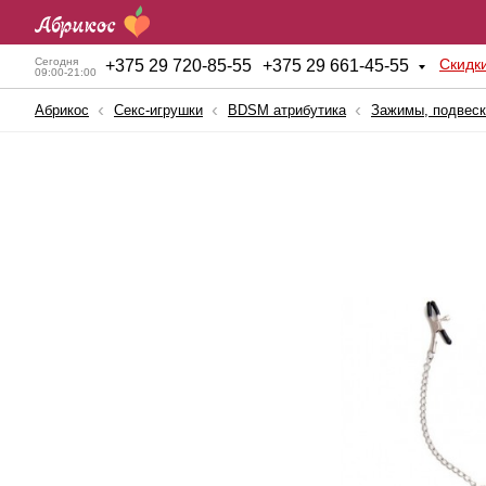
Скидк
Сегодня
+
375 29 720-85-55
+
375 29 661-45-55
09:00-21:00
Абрикос
Секс-игрушки
BDSM атрибутика
Зажимы, подвеск
Анальные игрушки
Куклы для секса
BDSM атрибутика
Мужские помпы
Вагинальные шарики
Насадки и Кольца
Вибраторы
Секс-машины
Вибростимуляторы
Страпоны
Вагины, мастурбаторы
Фаллопротезы
Женские помпы
Фаллоимитаторы