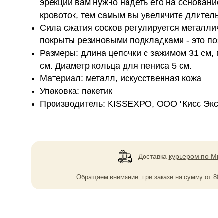
эрекции вам нужно надеть его на основани
кровоток, тем самым вы увеличите длитель
Сила сжа­тия сос­ков регу­ли­ру­ется метал­
покрыты рези­но­выми подкладками - это по
Размеры: длина цепочки с зажимом 31 см,
см. Диаметр кольца для пениса 5 см.
Материал: металл, искусственная кожа
Упаковка: пакетик
Производитель: KISSEXPO, ОOО "Кисс Экс
Доставка
курьером по М
Обращаем внимание: при заказе на сумму
от
8