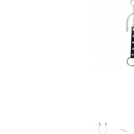
Зооэротика
Эротические наборы