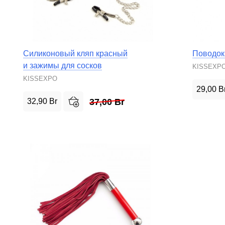
Силиконовый кляп красный
Поводок
и зажимы для сосков
KISSEXP
KISSEXPO
29,00
B
32,90
Br
37,00
Br