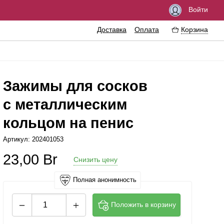
Войти
Доставка
Оплата
Корзина
Зажимы для сосков
с металлическим
збуждающие средства
Феромоны
кольцом на пенис
азки
Интимные украшения
Артикул: 202401053
езервативы
Эротические сувениры
23,00
Br
Снизить цену
тимная гигиена
Литература
ссажные масла
Аксессуары для игр
Полная анонимность
ема
Положить в корзину
еличение пениса