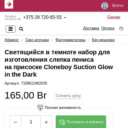
Войти
Скидки
Сегодня
+
375 29 720-85-55
10:00-21:00
Доставка
Оплата
Абрикос
Секс-игрушки
Фаллоимитаторы
Без мошонки
Светящийся в темноте набор для
изготовления слепка пениса
на присоске Cloneboy Suction Glow
in the Dark
Артикул: 7109612402035
165,00
Br
Снизить цену
Полная анонимность
Положить в корзину