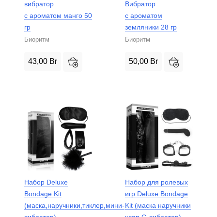
вибратор
Вибратор
с ароматом манго 50
с ароматом
гр
земляники 28 гр
Биоритм
Биоритм
43,00
Br
50,00
Br
Набор Deluxe
Набор для ролевых
Bondage Kit
игр Deluxe Bondage
(маска,наручники,тиклер,мини-
Kit (маска наручники
вибратор)
кляп G-вибратор)