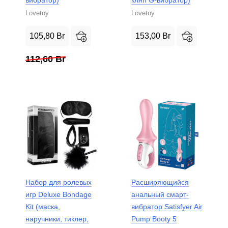
Lovetoy
Lovetoy
105,80
Br
153,00
Br
112,60
Br
Набор для ролевых
Расширяющийся
игр Deluxe Bondage
анальный смарт-
Kit (маска,
вибратор Satisfyer Air
наручники, тиклер,
Pump Booty 5