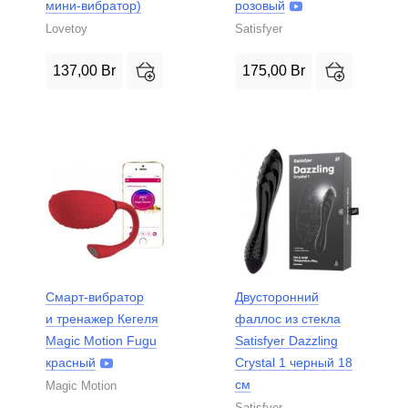
мини-вибратор)
розовый
Lovetoy
Satisfyer
137,00
Br
175,00
Br
Смарт-вибратор
Двусторонний
и тренажер Кегеля
фаллос из стекла
Magic Motion Fugu
Satisfyer Dazzling
красный
Crystal 1 черный 18
см
Magic Motion
Satisfyer