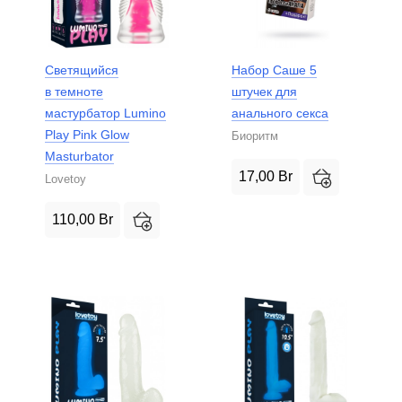
Светящийся
Набор Саше 5
в темноте
штучек для
мастурбатор Lumino
анального секса
Play Pink Glow
Биоритм
Masturbator
17,00
Br
Lovetoy
110,00
Br