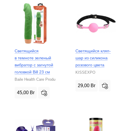
Светящийся
Светящийся кляп-
в темноте зеленый
шар из силикона
вибратор с загнутой
розового цвета
головкой Bill 23 см
KISSEXPO
Baile Health Care Product
29,00
Br
45,00
Br