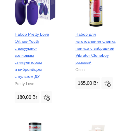
Набор Pretty Love
Набор для
Orthus-Youth
изготовления слепка
с вакуумно-
пениса с вибрацией
волновым
Vibrator Cloneboy
стимулятором
розовый
и виброяйцом
Orion
с пультом ДУ
165,00
Br
Pretty Love
180,00
Br