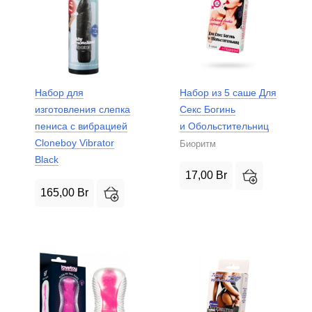
Набор для
Набор из 5 саше Для
изготовления слепка
Секс Богинь
пениса с вибрацией
и Обольстительниц
Cloneboy Vibrator
Биоритм
Black
17,00
Br
165,00
Br