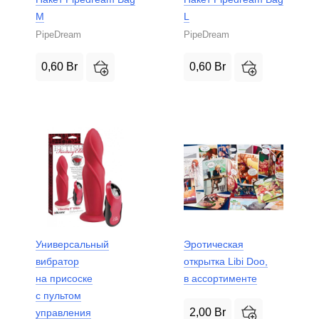
M
L
PipeDream
PipeDream
0,60
Br
0,60
Br
Универсальный
Эротическая
вибратор
открытка Libi Doo,
на присоске
в ассортименте
с пультом
2,00
Br
управления