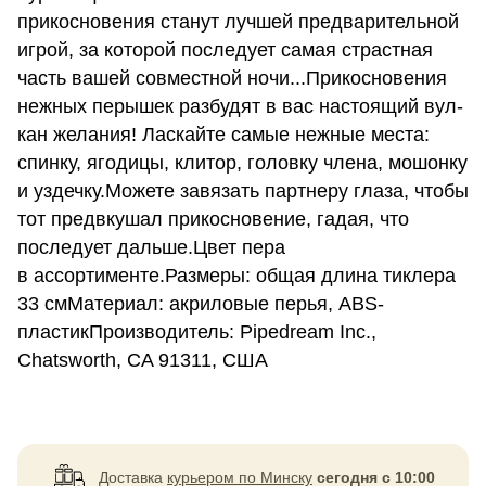
прикосновения станут лучшей предварительной
игрой, за которой последует самая страстная
часть вашей совместной ночи...При­кос­но­ве­ния
нежных перышек раз­бу­дят в вас настоящий вул­
кан желания! Лас­кайте самые неж­ные места:
спинку, яго­дицы, кли­тор, головку члена, мошонку
и уздечку.Можете завязать партнеру глаза, чтобы
тот предвкушал прикосновение, гадая, что
последует дальше.Цвет пера
в ассортименте.Размеры: общая длина тиклера
33 смМатериал: акриловые перья, ABS-
пластикПроизводитель: Pipedream Inc.,
Chatsworth, CA 91311, США
Доставка
курьером по Минску
сегодня с 10:00