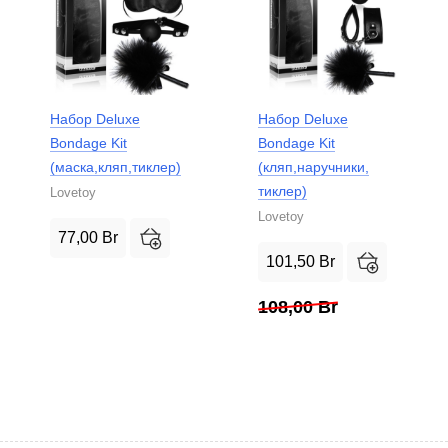
Набор Deluxe
Набор Deluxe
Bondage Kit
Bondage Kit
(маска,кляп,тиклер)
(кляп,наручники,
тиклер)
Lovetoy
Lovetoy
77,00
Br
101,50
Br
108,00
Br