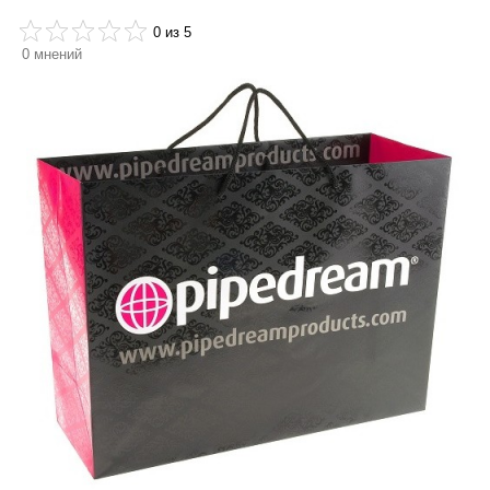
0
из 5
0
мнений