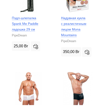
Пэдл-шлепалка
Надувная кукла
Spank Me Paddle
с реалистичным
ладошка 29 см
лицом Mona
Mountains
PipeDream
PipeDream
25,00
Br
350,00
Br