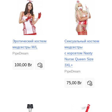
Эротический костюм
Сексуальный костюм
медсестры M/L
медсестры
с корсетом Nasty
PipeDream
Nurse Queen Size
100,00
Br
3XL+
PipeDream
75,00
Br