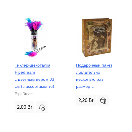
Тиклер-щекоталка
Подарочный пакет
Pipedream
Желательно
с цветным пером 33
несколько раз
см (в ассортименте)
размер L
PipeDream
2,20
Br
2,00
Br