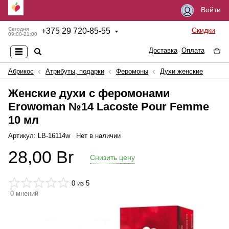
Войти
Скидки
Сегодня
+
375 29 720-85-55
09:00-21:00
Доставка
Оплата
Абрикос
Атрибуты, подарки
Феромоны
Духи женские
Женские духи с феромонами
Erowoman №14 Lacoste Pour Femme
10 мл
Артикул: LB-16114w
Нет в наличии
28,00
Br
Снизить цену
0
из 5
0
мнений