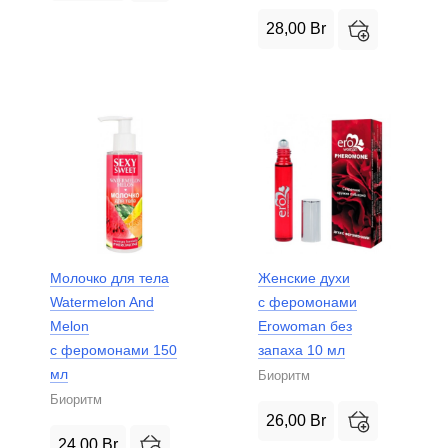
28,00
Br
Молочко для тела
Женские духи
Watermelon And
с феромонами
Melon
Erowoman без
с феромонами 150
запаха 10 мл
мл
Биоритм
Биоритм
26,00
Br
24,00
Br