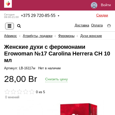
Войти
Скидки
Сегодня
+
375 29 720-85-55
09:00-21:00
Доставка
Оплата
Абрикос
Атрибуты, подарки
Феромоны
Духи женские
Женские духи с феромонами
Erowoman №17 Carolina Herrera CH 10
мл
Артикул: LB-16117w
Нет в наличии
28,00
Br
Снизить цену
0
из 5
0
мнений