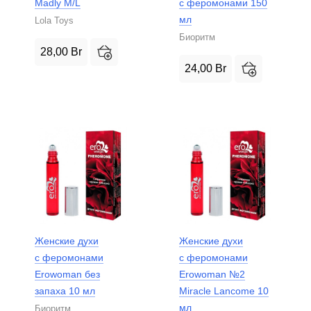
Madly M/L
с феромонами 150
мл
Lola Toys
Биоритм
28,00
Br
24,00
Br
Женские духи
Женские духи
с феромонами
с феромонами
Erowoman без
Erowoman №2
запаха 10 мл
Miracle Lancome 10
мл
Биоритм