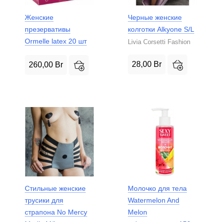
Женские
Черные женские
презервативы
колготки Alkyone S/L
Ormelle latex 20 шт
Livia Corsetti Fashion
28,00
Br
260,00
Br
Стильные женские
Молочко для тела
трусики для
Watermelon And
страпона No Mercy
Melon