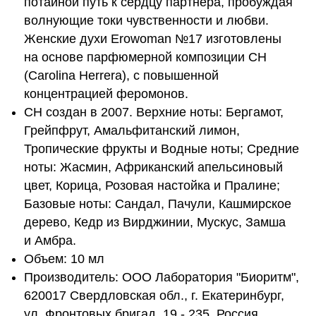
потайной путь к сердцу партнера, пробуждая
волнующие токи чувственности и любви.
Женские духи Erowoman №17 изготовлены
на основе парфюмерной композиции CH
(Carolina Herrera), с повышенной
концентрацией феромонов.
CH создан в 2007. Верхние ноты: Бергамот,
Грейпфрут, Амальфитанский лимон,
Тропические фрукты и Водные ноты; Средние
ноты: Жасмин, Африканский апельсиновый
цвет, Корица, Розовая настойка и Пралине;
Базовые ноты: Сандал, Пачули, Кашмирское
дерево, Кедр из Вирджинии, Мускус, Замша
и Амбра.
Объем: 10 мл
Производитель: ООО Лаборатория "Биоритм",
620017 Свердловская обл., г. Екатеринбург,
ул. Фронтовых бригад, 19 - 235, Россия