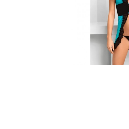
Зооэротика
Эротические наборы
Т