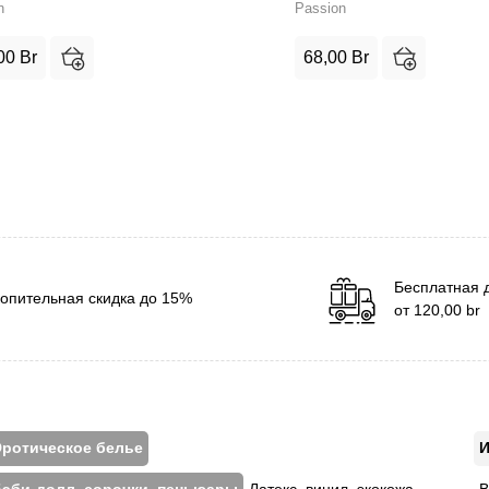
n
Passion
00
Br
68,00
Br
Бесплатная 
опительная скидка до 15%
от
120,00
br
ротическое белье
И