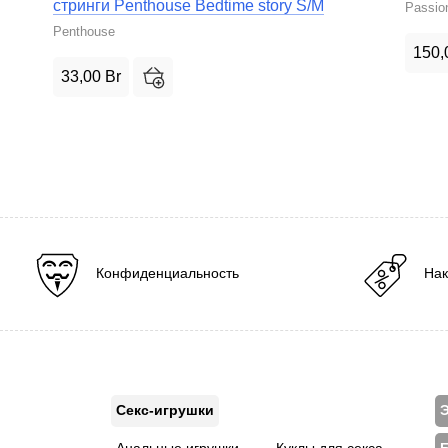
стринги Penthouse Bedtime story S/M
Passio
Penthouse
150,
33,00
Br
Конфиденциальность
Нак
Секс-игрушки
Э