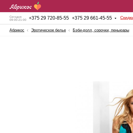
Скидк
Сегодня
+
375 29 720-85-55
+
375 29 661-45-55
09:00-21:00
Абрикос
Эротическое белье
Бэби-долл, сорочки, пеньюары
Анальные игрушки
Куклы для секса
Б
BDSM атрибутика
Мужские помпы
К
Вагинальные шарики
Насадки и Кольца
К
Вибраторы
Секс-машины
Б
Вибростимуляторы
Страпоны
К
Вагины, мастурбаторы
Фаллопротезы
К
Женские помпы
Фаллоимитаторы
П