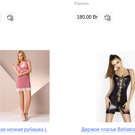
Passion
r
180,00
Br
ая ночная рубашка L
Дерзкое платье Bellatr