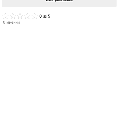
0
из 5
0
мнений