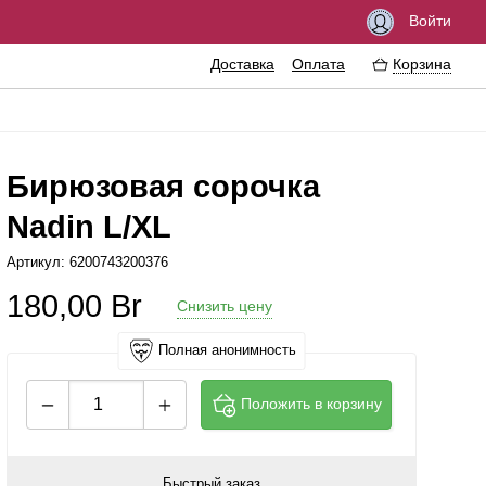
Войти
Доставка
Оплата
Корзина
Бирюзовая сорочка
Nadin L/XL
озбуждающие средства
Феромоны
Артикул: 6200743200376
мазки
Интимные украшения
180,00
Br
Снизить цену
резервативы
Эротические сувениры
нтимная гигиена
Литература
Полная анонимность
ассажные масла
Аксессуары для игр
Положить в корзину
рема
величение пениса
Быстрый заказ