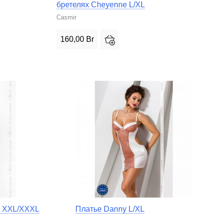
бретеляx Cheyenne L/XL
Casmir
160,00
Br
ix XXL/XXXL
Платье Danny L/XL