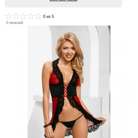
0
из 5
0
мнений