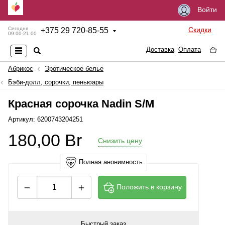
Войти
Скидки
Сегодня
+
375 29 720-85-55
09:00-21:00
Доставка
Оплата
Абрикос
Эротическое белье
Бэби-долл, сорочки, пеньюары
Красная сорочка Nadin S/M
Артикул: 6200743204251
180,00
Br
Снизить цену
Полная анонимность
Положить в корзину
Быстрый заказ